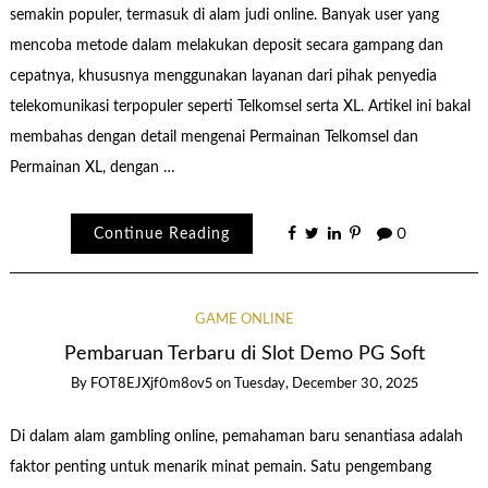
semakin populer, termasuk di alam judi online. Banyak user yang
mencoba metode dalam melakukan deposit secara gampang dan
cepatnya, khususnya menggunakan layanan dari pihak penyedia
telekomunikasi terpopuler seperti Telkomsel serta XL. Artikel ini bakal
membahas dengan detail mengenai Permainan Telkomsel dan
Permainan XL, dengan …
Continue Reading
0
GAME ONLINE
Pembaruan Terbaru di Slot Demo PG Soft
By
FOT8EJXjf0m8ov5
on
Tuesday, December 30, 2025
Di dalam alam gambling online, pemahaman baru senantiasa adalah
faktor penting untuk menarik minat pemain. Satu pengembang