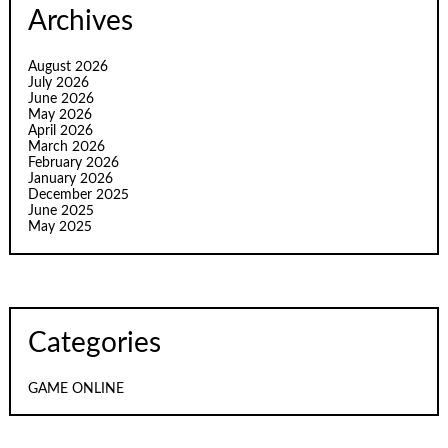
Archives
August 2026
July 2026
June 2026
May 2026
April 2026
March 2026
February 2026
January 2026
December 2025
June 2025
May 2025
Categories
GAME ONLINE