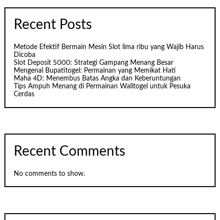
Recent Posts
Metode Efektif Bermain Mesin Slot lima ribu yang Wajib Harus
Dicoba
Slot Deposit 5000: Strategi Gampang Menang Besar
Mengenal Bupatitogel: Permainan yang Memikat Hati
Maha 4D: Menembus Batas Angka dan Keberuntungan
Tips Ampuh Menang di Permainan Walitogel untuk Pesuka
Cerdas
Recent Comments
No comments to show.