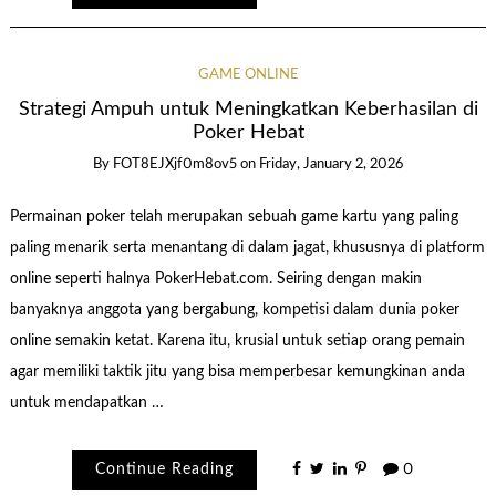
GAME ONLINE
Strategi Ampuh untuk Meningkatkan Keberhasilan di
Poker Hebat
By
FOT8EJXjf0m8ov5
on
Friday, January 2, 2026
Permainan poker telah merupakan sebuah game kartu yang paling
paling menarik serta menantang di dalam jagat, khususnya di platform
online seperti halnya PokerHebat.com. Seiring dengan makin
banyaknya anggota yang bergabung, kompetisi dalam dunia poker
online semakin ketat. Karena itu, krusial untuk setiap orang pemain
agar memiliki taktik jitu yang bisa memperbesar kemungkinan anda
untuk mendapatkan …
Continue Reading
0