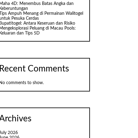
Maha 4D: Menembus Batas Angka dan
Keberuntungan
Tips Ampuh Menang di Permainan Walitogel
untuk Pesuka Cerdas
Bupatitogel: Antara Keseruan dan Risiko
Mengeksplorasi Peluang di Macau Pools:
Keluaran dan Tips 5D
Recent Comments
No comments to show.
Archives
July 2026
June 2026