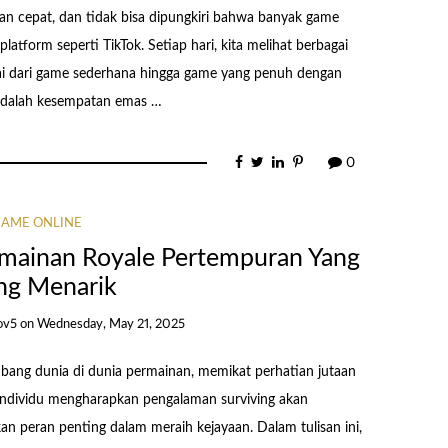
an cepat, dan tidak bisa dipungkiri bahwa banyak game
platform seperti TikTok. Setiap hari, kita melihat berbagai
ai dari game sederhana hingga game yang penuh dengan
 adalah kesempatan emas …
0
AME ONLINE
rmainan Royale Pertempuran Yang
ing Menarik
ov5
on
Wednesday, May 21, 2025
bang dunia di dunia permainan, memikat perhatian jutaan
 individu mengharapkan pengalaman surviving akan
n peran penting dalam meraih kejayaan. Dalam tulisan ini,