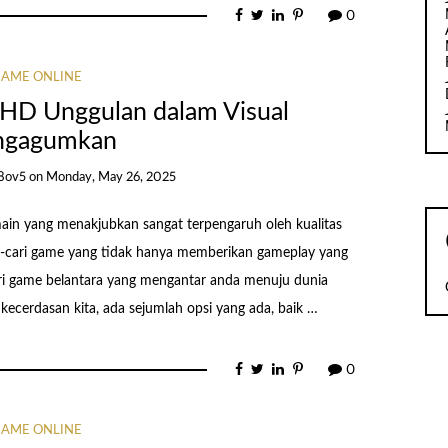
0
AME ONLINE
 HD Unggulan dalam Visual
gagumkan
8ov5
on
Monday, May 26, 2025
ain yang menakjubkan sangat terpengaruh oleh kualitas
i-cari game yang tidak hanya memberikan gameplay yang
ri game belantara yang mengantar anda menuju dunia
 kecerdasan kita, ada sejumlah opsi yang ada, baik …
0
AME ONLINE