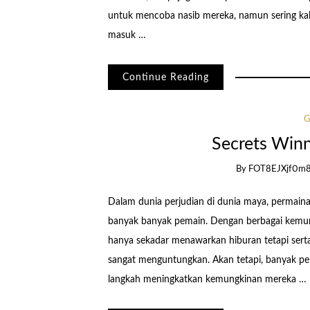
untuk mencoba nasib mereka, namun sering kal
masuk …
Continue Reading
G
Secrets Winn
By
FOT8EJXjf0m
Dalam dunia perjudian di dunia maya, permaina
banyak banyak pemain. Dengan berbagai kemung
hanya sekadar menawarkan hiburan tetapi ser
sangat menguntungkan. Akan tetapi, banyak p
langkah meningkatkan kemungkinan mereka …