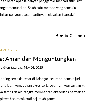
tidak heran apabila banyak penggemar mencari situs slot
sangat memuaskan. Salah satu metode yang semakin
zinkan pengguna agar nantinya melakukan transaksi
0
AME ONLINE
aya: Aman dan Menguntungkan
8ov5
on
Saturday, May 24, 2025
 daring semakin tenar di kalangan sejumlah pemain judi.
narik ialah kemudahan akses serta sejumlah keuntungan yg
caya tampil dalam rangka memberikan eksperiens permainan
player bisa menikmati sejumlah game …