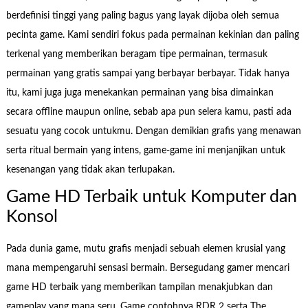
berdefinisi tinggi yang paling bagus yang layak dijoba oleh semua
pecinta game. Kami sendiri fokus pada permainan kekinian dan paling
terkenal yang memberikan beragam tipe permainan, termasuk
permainan yang gratis sampai yang berbayar berbayar. Tidak hanya
itu, kami juga juga menekankan permainan yang bisa dimainkan
secara offline maupun online, sebab apa pun selera kamu, pasti ada
sesuatu yang cocok untukmu. Dengan demikian grafis yang menawan
serta ritual bermain yang intens, game-game ini menjanjikan untuk
kesenangan yang tidak akan terlupakan.
Game HD Terbaik untuk Komputer dan
Konsol
Pada dunia game, mutu grafis menjadi sebuah elemen krusial yang
mana mempengaruhi sensasi bermain. Bersegudang gamer mencari
game HD terbaik yang memberikan tampilan menakjubkan dan
gameplay yang mana seru. Game contohnya RDR 2 serta The