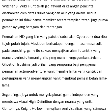
Witcher 3: Wild Hunt telah jadi favorit di kalangan pencinta
disebabkan oleh detail dunia yang dan alur yang dalam. Kedua
permainan ini tidak hanya memikat secara tampilan tetapi juga punya
gameplay yang beragam dan tantangan.
Permainan HD yang lain yang patut dicoba ialah Cyberpunk dua ribu
tujuh puluh tujuh. Meskipun berhadapan dengan masa-masa sulit
pada launching, game itu sukses menyajikan alam futuristik yang
mana diperinci ditemani grafis yang mana mengagumkan. Selain ,
Ghost of Tsushima jadi pilihan yang sempurna bagi penggemar
permainan action-adventure, yang memiliki lantai yang cantik dan
pertempuran yang menegangkan yang membuat pemain betah lama-
lama.
Segera ingat juga untuk mengeksplorasi game independen yang
membawa visual High Definition dengan nuansa yang unik.
Contohnya, Knight Hollow menyajikan seni visualisasi yang istimewa