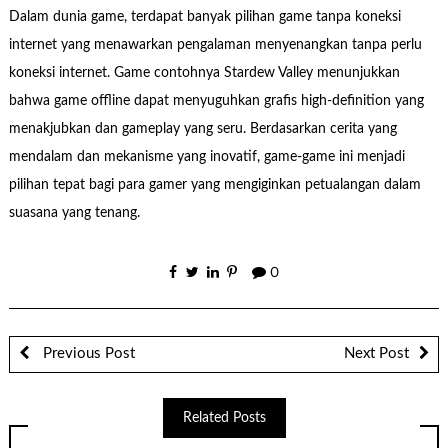
Dalam dunia game, terdapat banyak pilihan game tanpa koneksi
internet yang menawarkan pengalaman menyenangkan tanpa perlu
koneksi internet. Game contohnya Stardew Valley menunjukkan
bahwa game offline dapat menyuguhkan grafis high-definition yang
menakjubkan dan gameplay yang seru. Berdasarkan cerita yang
mendalam dan mekanisme yang inovatif, game-game ini menjadi
pilihan tepat bagi para gamer yang mengiginkan petualangan dalam
suasana yang tenang.
0
Previous Post
Next Post
Related Posts