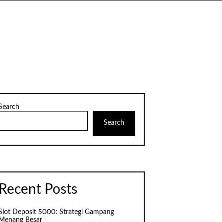
Search
Search
Recent Posts
Slot Deposit 5000: Strategi Gampang
Menang Besar