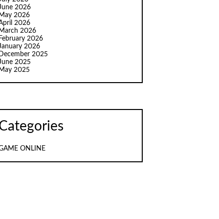
June 2026
May 2026
April 2026
March 2026
February 2026
January 2026
December 2025
June 2025
May 2025
Categories
GAME ONLINE