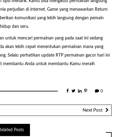
alah opsi menarik. Kamu bisa mengikuti permainan langsung
ia perjudian di internet. Game yang menawarkan Return
mberikan komunikasi yang lebih langsung dengan pemain
hidup dan seru.
nan untuk mencari permainan yang pada saat ini sedang
nda akan lebih cepat menentukan permainan mana yang
g. Selalu perhatikan update RTP permainan gacor hari ini
dapat membantu Anda untuk membantu Kamu meraih
0
Next Post
Related Posts