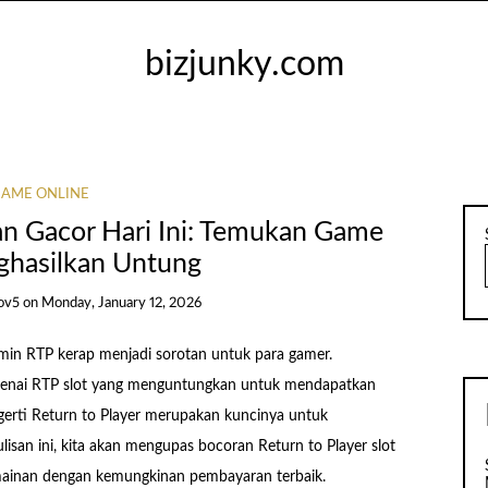
bizjunky.com
AME ONLINE
an Gacor Hari Ini: Temukan Game
hasilkan Untung
ov5
on
Monday, January 12, 2026
rmin RTP kerap menjadi sorotan untuk para gamer.
genai RTP slot yang menguntungkan untuk mendapatkan
rti Return to Player merupakan kuncinya untuk
an ini, kita akan mengupas bocoran Return to Player slot
ainan dengan kemungkinan pembayaran terbaik.