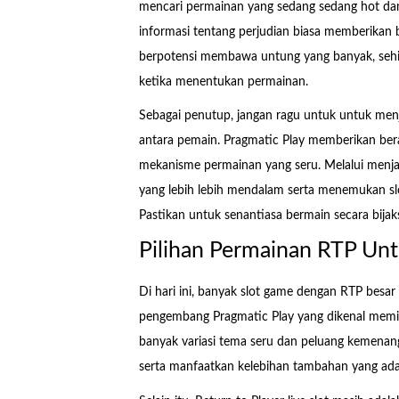
mencari permainan yang sedang sedang hot dan 
informasi tentang perjudian biasa memberikan b
berpotensi membawa untung yang banyak, sehin
ketika menentukan permainan.
Sebagai penutup, jangan ragu untuk untuk menj
antara pemain. Pragmatic Play memberikan be
mekanisme permainan yang seru. Melalui menj
yang lebih lebih mendalam serta menemukan slo
Pastikan untuk senantiasa bermain secara bijak
Pilihan Permainan RTP Untu
Di hari ini, banyak slot game dengan RTP besar
pengembang Pragmatic Play yang dikenal memi
banyak variasi tema seru dan peluang kemenan
serta manfaatkan kelebihan tambahan yang ada