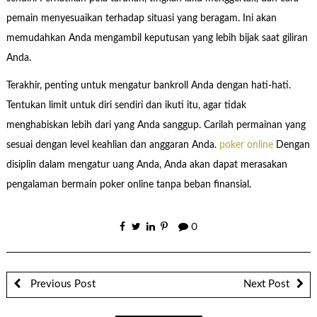
pemain menyesuaikan terhadap situasi yang beragam. Ini akan
memudahkan Anda mengambil keputusan yang lebih bijak saat giliran
Anda.
Terakhir, penting untuk mengatur bankroll Anda dengan hati-hati.
Tentukan limit untuk diri sendiri dan ikuti itu, agar tidak
menghabiskan lebih dari yang Anda sanggup. Carilah permainan yang
sesuai dengan level keahlian dan anggaran Anda.
poker online
Dengan
disiplin dalam mengatur uang Anda, Anda akan dapat merasakan
pengalaman bermain poker online tanpa beban finansial.
0
Previous Post
Next Post