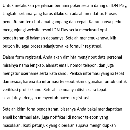
Untuk melakukan perjalanan bermain poker secara daring di IDN Play,
langkah pertama yang harus dilakukan adalah mendaftar. Proses
pendaftaran tersebut amat gampang dan cepat. Kamu hanya perlu
mengunjungi website resmi IDN Play serta menelusuri opsi
pendaftaran di halaman depannya. Setelah menemukannya, klik
button itu agar proses selanjutnya ke formulir registrasi.
Dalam form registrasi, Anda akan diminta menginput data personal
misalnya nama lengkap, alamat email, nomor telepon, dan juga
mengatur username serta kata sandi. Periksa informasi yang isi tepat
dan sesuai, karena itu informasi tersebut akan digunakan untuk untuk
verifikasi profile kamu. Setelah semuanya diisi secara tepat,
selanjutnya dengan menyentuh button registrasi.
Setelah kirim form pendaftaran, biasanya Anda bakal mendapatkan
email konfirmasi atau juga notifikasi di nomor telepon yang
masukkan. Ikuti petunjuk yang diberikan supaya menghidupkan