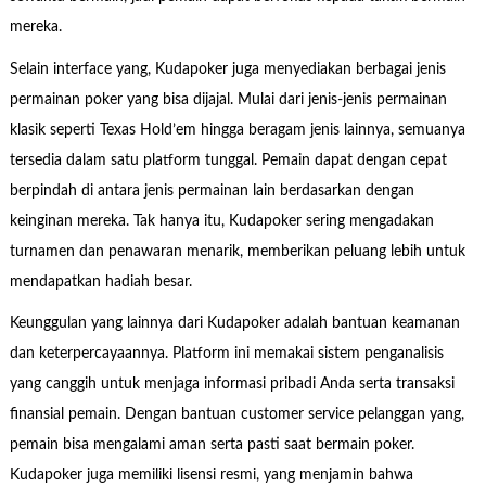
mereka.
Selain interface yang, Kudapoker juga menyediakan berbagai jenis
permainan poker yang bisa dijajal. Mulai dari jenis-jenis permainan
klasik seperti Texas Hold’em hingga beragam jenis lainnya, semuanya
tersedia dalam satu platform tunggal. Pemain dapat dengan cepat
berpindah di antara jenis permainan lain berdasarkan dengan
keinginan mereka. Tak hanya itu, Kudapoker sering mengadakan
turnamen dan penawaran menarik, memberikan peluang lebih untuk
mendapatkan hadiah besar.
Keunggulan yang lainnya dari Kudapoker adalah bantuan keamanan
dan keterpercayaannya. Platform ini memakai sistem penganalisis
yang canggih untuk menjaga informasi pribadi Anda serta transaksi
finansial pemain. Dengan bantuan customer service pelanggan yang,
pemain bisa mengalami aman serta pasti saat bermain poker.
Kudapoker juga memiliki lisensi resmi, yang menjamin bahwa