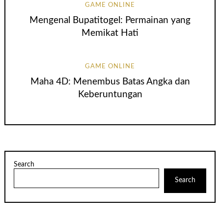
GAME ONLINE
Mengenal Bupatitogel: Permainan yang
Memikat Hati
GAME ONLINE
Maha 4D: Menembus Batas Angka dan
Keberuntungan
Search
Search