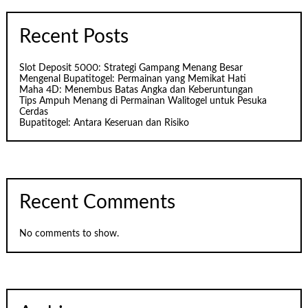
Recent Posts
Slot Deposit 5000: Strategi Gampang Menang Besar
Mengenal Bupatitogel: Permainan yang Memikat Hati
Maha 4D: Menembus Batas Angka dan Keberuntungan
Tips Ampuh Menang di Permainan Walitogel untuk Pesuka
Cerdas
Bupatitogel: Antara Keseruan dan Risiko
Recent Comments
No comments to show.