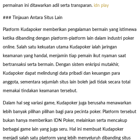
permainan ini ditawarkan adil serta transparan.
idn play
### Tinjauan Antara Situs Lain
Platform Kudapoker memberikan pengalaman bermain yang istimewa
ketika dibanding dengan platform-platform lain dalam industri poker
online. Salah satu kekuatan utama Kudapoker ialah jaringan
keamanan yang handal, menjamin tiap pemain ikut nyaman saat
bertransaksi serta bermain. Dengan sistem enkripsi mutakhir,
Kudapoker dapat melindungi data pribadi dan keuangan para
anggota, sementara sejumlah situs lain boleh jadi tidak secara total
memakai tindakan keamanan tersebut.
Dalam hal seg variasi game, Kudapoker juga berusaha menawarkan
lebih banyak pilihan pilihan bagi para pecinta poker. Platform tersebut
bukan hanya memberikan IDN Poker, melainkan serta mencakup
berbagai game lain yang juga seru. Hal ini membuat Kudapoker
menjadi salah satu platform yang lebih menyeluruh dibanding situs