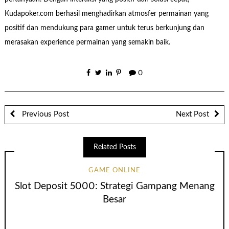
Kudapoker.com berhasil menghadirkan atmosfer permainan yang
positif dan mendukung para gamer untuk terus berkunjung dan
merasakan experience permainan yang semakin baik.
0
Previous Post
Next Post
Related Posts
GAME ONLINE
Slot Deposit 5000: Strategi Gampang Menang
Besar