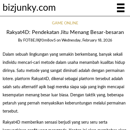
bizjunky.com
GAME ONLINE
Rakyat4D: Pendekatan Jitu Menang Besar-besaran
By
FOT8EJXjf0m8ov5
on
Wednesday, February 18, 2026
Dalam sebuah lingkungan yang semakin berkembang, banyak sekali
individu mencari-cari metode dalam usaha menambah kualitas hidup
dirinya. Satu metode yang sangat diminati adalah dengan permainan
lotere. platform Rakyat4D, dikenal sebagai platform tersebut adalah
salah satu alternatif apik bagi mereka siapa saja yang ingin mencapai
kesempatan menang besar luar biasa. Dengan taktik yang, beberapa
petaruh yang pernah menyaksikan keberuntungan melalui permainan
tersebut.
Rakyat4D memberikan sensasi berjudi yang seru seru serta