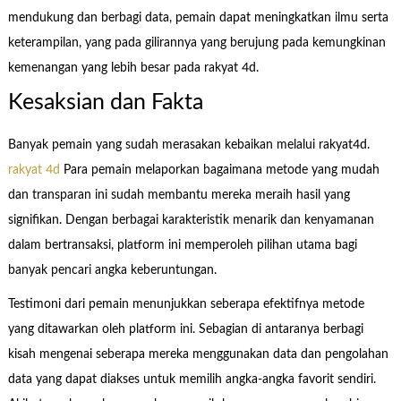
mendukung dan berbagi data, pemain dapat meningkatkan ilmu serta
keterampilan, yang pada gilirannya yang berujung pada kemungkinan
kemenangan yang lebih besar pada rakyat 4d.
Kesaksian dan Fakta
Banyak pemain yang sudah merasakan kebaikan melalui rakyat4d.
rakyat 4d
Para pemain melaporkan bagaimana metode yang mudah
dan transparan ini sudah membantu mereka meraih hasil yang
signifikan. Dengan berbagai karakteristik menarik dan kenyamanan
dalam bertransaksi, platform ini memperoleh pilihan utama bagi
banyak pencari angka keberuntungan.
Testimoni dari pemain menunjukkan seberapa efektifnya metode
yang ditawarkan oleh platform ini. Sebagian di antaranya berbagi
kisah mengenai seberapa mereka menggunakan data dan pengolahan
data yang dapat diakses untuk memilih angka-angka favorit sendiri.