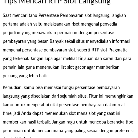
Tips Mencari RTP Slot Langsung
Saat mencari tahu Persentase Pembayaran slot langsung, langkah
pertama adalah yaitu melaksanakan riset mengenai penyedia
perjudian yang menawarkan permainan dengan persentase
pembayaran yang besar. Banyak sekali situs menyediakan informasi
mengenai persentase pembayaran slot, seperti RTP slot Pragmatic
yang terkenal. Jangan lupa agar melihat tinjauan dan saran dari para
pemain lain guna menemukan list slot gacor agar memberikan
peluang yang lebih baik.
Kemudian, kamu bisa memakai fungsi persentase pembayaran
langsung yang disediakan dari sejumlah situs. Fitur ini memungkinkan
kamu untuk mengetahui nilai persentase pembayaran dalam real-
time, jadi Anda dapat menemukan slot mana slot yang saat ini
memberikan hasil terbaik. Jangan ragu untuk mencoba beraneka tipe
permainan untuk mencari mana yang paling sesuai dengan preferensi