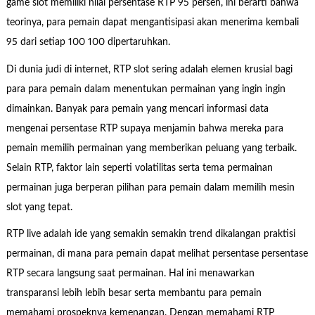
game slot memiliki nilai persentase RTP 95 persen, ini berarti bahwa
teorinya, para pemain dapat mengantisipasi akan menerima kembali
95 dari setiap 100 100 dipertaruhkan.
Di dunia judi di internet, RTP slot sering adalah elemen krusial bagi
para para pemain dalam menentukan permainan yang ingin ingin
dimainkan. Banyak para pemain yang mencari informasi data
mengenai persentase RTP supaya menjamin bahwa mereka para
pemain memilih permainan yang memberikan peluang yang terbaik.
Selain RTP, faktor lain seperti volatilitas serta tema permainan
permainan juga berperan pilihan para pemain dalam memilih mesin
slot yang tepat.
RTP live adalah ide yang semakin semakin trend dikalangan praktisi
permainan, di mana para pemain dapat melihat persentase persentase
RTP secara langsung saat permainan. Hal ini menawarkan
transparansi lebih lebih besar serta membantu para pemain
memahami prospeknya kemenangan. Dengan memahami RTP