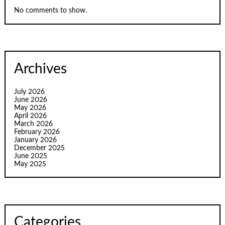
No comments to show.
Archives
July 2026
June 2026
May 2026
April 2026
March 2026
February 2026
January 2026
December 2025
June 2025
May 2025
Categories