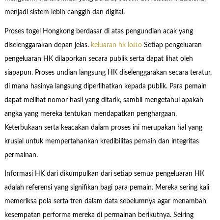
menjadi sistem lebih canggih dan digital.
Proses togel Hongkong berdasar di atas pengundian acak yang
diselenggarakan depan jelas.
keluaran hk lotto
Setiap pengeluaran
pengeluaran HK dilaporkan secara publik serta dapat lihat oleh
siapapun. Proses undian langsung HK diselenggarakan secara teratur,
di mana hasinya langsung diperlihatkan kepada publik. Para pemain
dapat melihat nomor hasil yang ditarik, sambil mengetahui apakah
angka yang mereka tentukan mendapatkan penghargaan.
Keterbukaan serta keacakan dalam proses ini merupakan hal yang
krusial untuk mempertahankan kredibilitas pemain dan integritas
permainan.
Informasi HK dari dikumpulkan dari setiap semua pengeluaran HK
adalah referensi yang signifikan bagi para pemain. Mereka sering kali
memeriksa pola serta tren dalam data sebelumnya agar menambah
kesempatan performa mereka di permainan berikutnya. Seiring