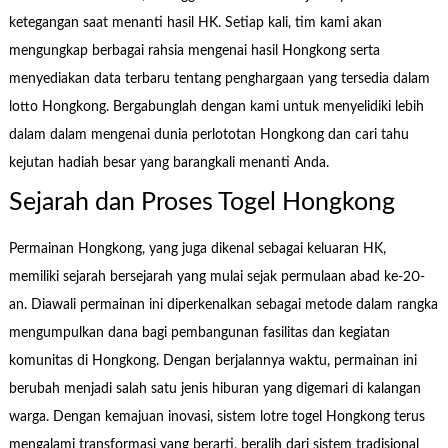
ketegangan saat menanti hasil HK. Setiap kali, tim kami akan
mengungkap berbagai rahsia mengenai hasil Hongkong serta
menyediakan data terbaru tentang penghargaan yang tersedia dalam
lotto Hongkong. Bergabunglah dengan kami untuk menyelidiki lebih
dalam dalam mengenai dunia perlototan Hongkong dan cari tahu
kejutan hadiah besar yang barangkali menanti Anda.
Sejarah dan Proses Togel Hongkong
Permainan Hongkong, yang juga dikenal sebagai keluaran HK,
memiliki sejarah bersejarah yang mulai sejak permulaan abad ke-20-
an. Diawali permainan ini diperkenalkan sebagai metode dalam rangka
mengumpulkan dana bagi pembangunan fasilitas dan kegiatan
komunitas di Hongkong. Dengan berjalannya waktu, permainan ini
berubah menjadi salah satu jenis hiburan yang digemari di kalangan
warga. Dengan kemajuan inovasi, sistem lotre togel Hongkong terus
mengalami transformasi yang berarti, beralih dari sistem tradisional