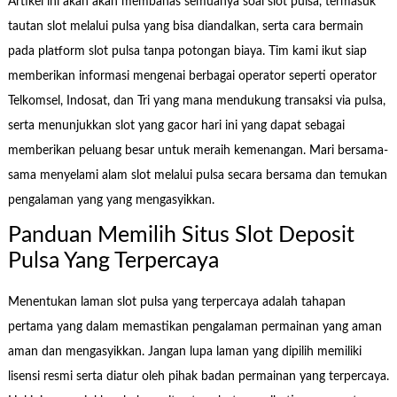
Artikel ini akan akan membahas semuanya soal slot pulsa, termasuk
tautan slot melalui pulsa yang bisa diandalkan, serta cara bermain
pada platform slot pulsa tanpa potongan biaya. Tim kami ikut siap
memberikan informasi mengenai berbagai operator seperti operator
Telkomsel, Indosat, dan Tri yang mana mendukung transaksi via pulsa,
serta menunjukkan slot yang gacor hari ini yang dapat sebagai
memberikan peluang besar untuk meraih kemenangan. Mari bersama-
sama menyelami alam slot melalui pulsa secara bersama dan temukan
pengalaman yang yang mengasyikkan.
Panduan Memilih Situs Slot Deposit
Pulsa Yang Terpercaya
Menentukan laman slot pulsa yang terpercaya adalah tahapan
pertama yang dalam memastikan pengalaman permainan yang aman
aman dan mengasyikkan. Jangan lupa laman yang dipilih memiliki
lisensi resmi serta diatur oleh pihak badan permainan yang terpercaya.