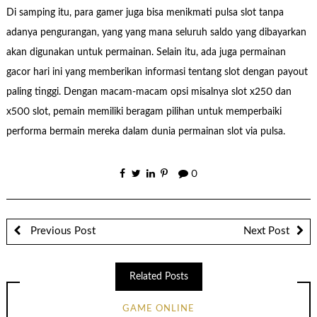
Di samping itu, para gamer juga bisa menikmati pulsa slot tanpa
adanya pengurangan, yang yang mana seluruh saldo yang dibayarkan
akan digunakan untuk permainan. Selain itu, ada juga permainan
gacor hari ini yang memberikan informasi tentang slot dengan payout
paling tinggi. Dengan macam-macam opsi misalnya slot x250 dan
x500 slot, pemain memiliki beragam pilihan untuk memperbaiki
performa bermain mereka dalam dunia permainan slot via pulsa.
0
Previous Post
Next Post
Related Posts
GAME ONLINE