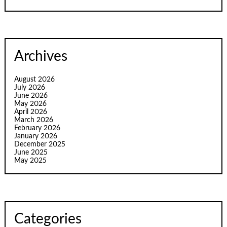
Archives
August 2026
July 2026
June 2026
May 2026
April 2026
March 2026
February 2026
January 2026
December 2025
June 2025
May 2025
Categories