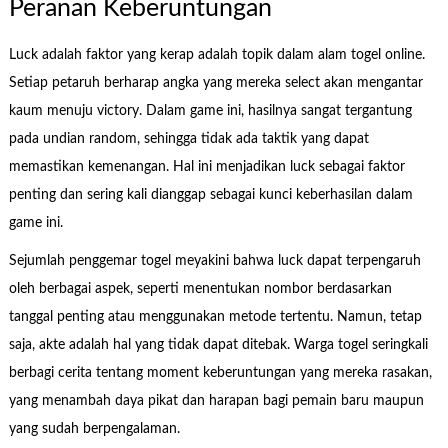
Peranan Keberuntungan
Luck adalah faktor yang kerap adalah topik dalam alam togel online.
Setiap petaruh berharap angka yang mereka select akan mengantar
kaum menuju victory. Dalam game ini, hasilnya sangat tergantung
pada undian random, sehingga tidak ada taktik yang dapat
memastikan kemenangan. Hal ini menjadikan luck sebagai faktor
penting dan sering kali dianggap sebagai kunci keberhasilan dalam
game ini.
Sejumlah penggemar togel meyakini bahwa luck dapat terpengaruh
oleh berbagai aspek, seperti menentukan nombor berdasarkan
tanggal penting atau menggunakan metode tertentu. Namun, tetap
saja, akte adalah hal yang tidak dapat ditebak. Warga togel seringkali
berbagi cerita tentang moment keberuntungan yang mereka rasakan,
yang menambah daya pikat dan harapan bagi pemain baru maupun
yang sudah berpengalaman.