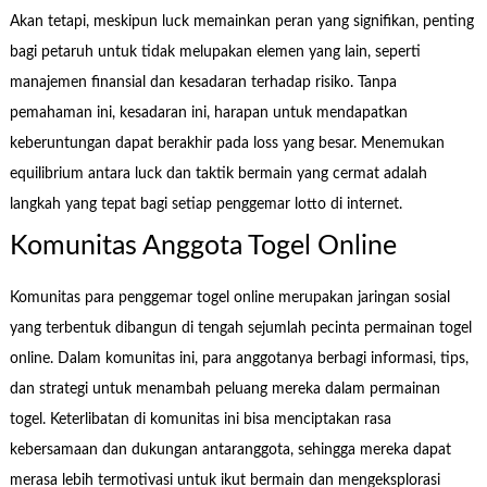
Akan tetapi, meskipun luck memainkan peran yang signifikan, penting
bagi petaruh untuk tidak melupakan elemen yang lain, seperti
manajemen finansial dan kesadaran terhadap risiko. Tanpa
pemahaman ini, kesadaran ini, harapan untuk mendapatkan
keberuntungan dapat berakhir pada loss yang besar. Menemukan
equilibrium antara luck dan taktik bermain yang cermat adalah
langkah yang tepat bagi setiap penggemar lotto di internet.
Komunitas Anggota Togel Online
Komunitas para penggemar togel online merupakan jaringan sosial
yang terbentuk dibangun di tengah sejumlah pecinta permainan togel
online. Dalam komunitas ini, para anggotanya berbagi informasi, tips,
dan strategi untuk menambah peluang mereka dalam permainan
togel. Keterlibatan di komunitas ini bisa menciptakan rasa
kebersamaan dan dukungan antaranggota, sehingga mereka dapat
merasa lebih termotivasi untuk ikut bermain dan mengeksplorasi