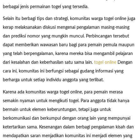
berbagai jenis permainan togel yang tersedia.
Selain itu berbagi tips dan strategi, komunitas warga togel online juga
kerap melaksanakan diskusi mengenai pengalaman masing-masing
dan prediksi nomor yang mungkin muncul. Perbincangan tersebut
dapat memberikan wawasan baru bagi para pemain pemula maupun
yang telah berpengalaman, karena mereka bisa mengambil pelajaran
dari kesalahan dan keberhasilan satu sama lain.
togel online
Dengan
cara ini, komunitas ini berfungsi sebagai gudang informasi yang
berharga untuk setiap individu anggota yang terlibat.
Karena ada komunitas warga togel online, para pemain merasa
semakin nyaman untuk mengikuti togel. Para anggota tidak hanya
bermain untuk elemen keberuntungan, tetapi juga untuk
berkomunikasi dan berkumpul dengan orang lain yang mempunyai
ketertarikan sama. Kesenangan dalam berbagi pengalaman kisah dan
mendapatkan saran menjadikan komunitas ini menjadi elemen yang