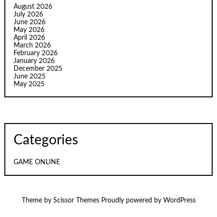
August 2026
July 2026
June 2026
May 2026
April 2026
March 2026
February 2026
January 2026
December 2025
June 2025
May 2025
Categories
GAME ONLINE
Theme by
Scissor Themes
Proudly powered by
WordPress