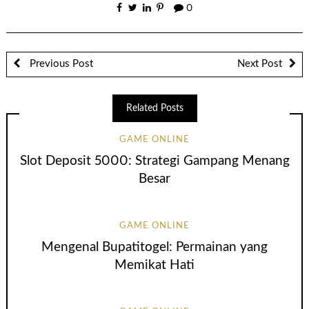
0
Previous Post
Next Post
Related Posts
GAME ONLINE
Slot Deposit 5000: Strategi Gampang Menang
Besar
GAME ONLINE
Mengenal Bupatitogel: Permainan yang
Memikat Hati