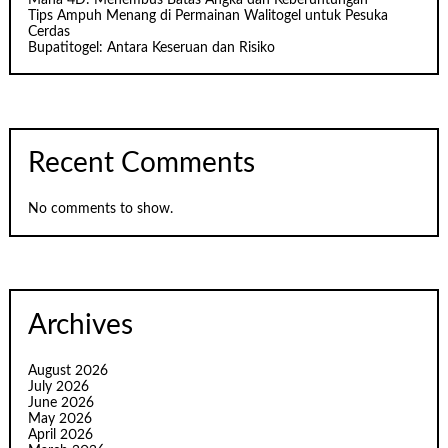
Tips Ampuh Menang di Permainan Walitogel untuk Pesuka
Cerdas
Bupatitogel: Antara Keseruan dan Risiko
Recent Comments
No comments to show.
Archives
August 2026
July 2026
June 2026
May 2026
April 2026