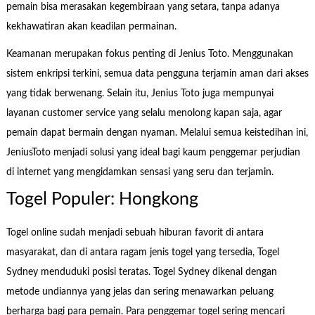
pemain bisa merasakan kegembiraan yang setara, tanpa adanya
kekhawatiran akan keadilan permainan.
Keamanan merupakan fokus penting di Jenius Toto. Menggunakan
sistem enkripsi terkini, semua data pengguna terjamin aman dari akses
yang tidak berwenang. Selain itu, Jenius Toto juga mempunyai
layanan customer service yang selalu menolong kapan saja, agar
pemain dapat bermain dengan nyaman. Melalui semua keistedihan ini,
JeniusToto menjadi solusi yang ideal bagi kaum penggemar perjudian
di internet yang mengidamkan sensasi yang seru dan terjamin.
Togel Populer: Hongkong
Togel online sudah menjadi sebuah hiburan favorit di antara
masyarakat, dan di antara ragam jenis togel yang tersedia, Togel
Sydney menduduki posisi teratas. Togel Sydney dikenal dengan
metode undiannya yang jelas dan sering menawarkan peluang
berharga bagi para pemain. Para penggemar togel sering mencari