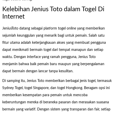
Kelebihan Jenius Toto dalam Togel Di
Internet
JeniusToto datang sebagai platform togel online yang memberikan
sejumlah keunggulan yang menarik bagi untuk pemain. Salah satu
fitur utama adalah keterjangkauan akses yang membuat pengguna
dapat menikmati bermain togel dari tempat manapun dan setiap
waktu. Dengan interface yang ramah pengguna, Jenius Toto
menjamin bahwa baik pemain baru maupun yang berpengalaman
dapat bermain dengan lancar tanpa kesulitan.
Di samping itu, Jenius Toto memberikan berbagai jenis togel, termasuk
Sydney Togel, togel Singapore, dan togel Hongkong. Beragam opsi ini
memberikan kesempatan para pemain untuk mencoba
keberuntungan mereka di beraneka pasaran dan merasakan suasana
bermain yang variatif. Dengan sistem yang transparan dan fair, setiap