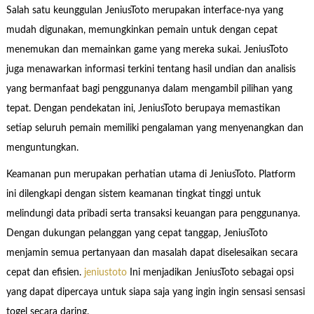
Salah satu keunggulan JeniusToto merupakan interface-nya yang
mudah digunakan, memungkinkan pemain untuk dengan cepat
menemukan dan memainkan game yang mereka sukai. JeniusToto
juga menawarkan informasi terkini tentang hasil undian dan analisis
yang bermanfaat bagi penggunanya dalam mengambil pilihan yang
tepat. Dengan pendekatan ini, JeniusToto berupaya memastikan
setiap seluruh pemain memiliki pengalaman yang menyenangkan dan
menguntungkan.
Keamanan pun merupakan perhatian utama di JeniusToto. Platform
ini dilengkapi dengan sistem keamanan tingkat tinggi untuk
melindungi data pribadi serta transaksi keuangan para penggunanya.
Dengan dukungan pelanggan yang cepat tanggap, JeniusToto
menjamin semua pertanyaan dan masalah dapat diselesaikan secara
cepat dan efisien.
jeniustoto
Ini menjadikan JeniusToto sebagai opsi
yang dapat dipercaya untuk siapa saja yang ingin ingin sensasi sensasi
togel secara daring.