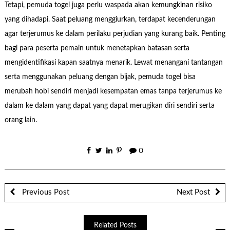
Tetapi, pemuda togel juga perlu waspada akan kemungkinan risiko
yang dihadapi. Saat peluang menggiurkan, terdapat kecenderungan
agar terjerumus ke dalam perilaku perjudian yang kurang baik. Penting
bagi para peserta pemain untuk menetapkan batasan serta
mengidentifikasi kapan saatnya menarik. Lewat menangani tantangan
serta menggunakan peluang dengan bijak, pemuda togel bisa
merubah hobi sendiri menjadi kesempatan emas tanpa terjerumus ke
dalam ke dalam yang dapat yang dapat merugikan diri sendiri serta
orang lain.
0
Previous Post
Next Post
Related Posts