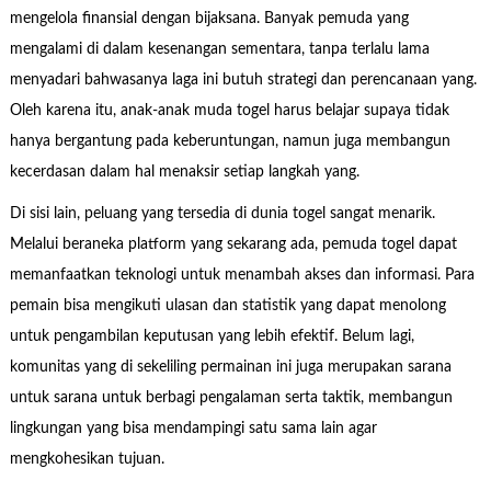
mengelola finansial dengan bijaksana. Banyak pemuda yang
mengalami di dalam kesenangan sementara, tanpa terlalu lama
menyadari bahwasanya laga ini butuh strategi dan perencanaan yang.
Oleh karena itu, anak-anak muda togel harus belajar supaya tidak
hanya bergantung pada keberuntungan, namun juga membangun
kecerdasan dalam hal menaksir setiap langkah yang.
Di sisi lain, peluang yang tersedia di dunia togel sangat menarik.
Melalui beraneka platform yang sekarang ada, pemuda togel dapat
memanfaatkan teknologi untuk menambah akses dan informasi. Para
pemain bisa mengikuti ulasan dan statistik yang dapat menolong
untuk pengambilan keputusan yang lebih efektif. Belum lagi,
komunitas yang di sekeliling permainan ini juga merupakan sarana
untuk sarana untuk berbagi pengalaman serta taktik, membangun
lingkungan yang bisa mendampingi satu sama lain agar
mengkohesikan tujuan.