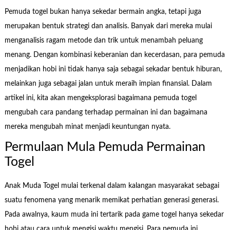
Pemuda togel bukan hanya sekedar bermain angka, tetapi juga
merupakan bentuk strategi dan analisis. Banyak dari mereka mulai
menganalisis ragam metode dan trik untuk menambah peluang
menang. Dengan kombinasi keberanian dan kecerdasan, para pemuda
menjadikan hobi ini tidak hanya saja sebagai sekadar bentuk hiburan,
melainkan juga sebagai jalan untuk meraih impian finansial. Dalam
artikel ini, kita akan mengeksplorasi bagaimana pemuda togel
mengubah cara pandang terhadap permainan ini dan bagaimana
mereka mengubah minat menjadi keuntungan nyata.
Permulaan Mula Pemuda Permainan
Togel
Anak Muda Togel mulai terkenal dalam kalangan masyarakat sebagai
suatu fenomena yang menarik memikat perhatian generasi generasi.
Pada awalnya, kaum muda ini tertarik pada game togel hanya sekedar
hobi atau cara untuk mengisi waktu mengisi. Para pemuda ini