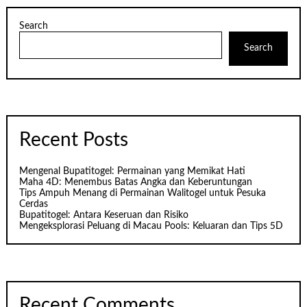
Search
Search
Recent Posts
Mengenal Bupatitogel: Permainan yang Memikat Hati
Maha 4D: Menembus Batas Angka dan Keberuntungan
Tips Ampuh Menang di Permainan Walitogel untuk Pesuka
Cerdas
Bupatitogel: Antara Keseruan dan Risiko
Mengeksplorasi Peluang di Macau Pools: Keluaran dan Tips 5D
Recent Comments