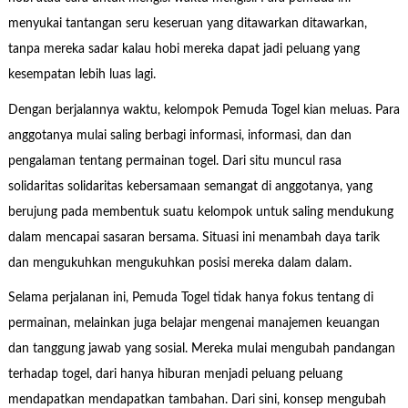
menyukai tantangan seru keseruan yang ditawarkan ditawarkan,
tanpa mereka sadar kalau hobi mereka dapat jadi peluang yang
kesempatan lebih luas lagi.
Dengan berjalannya waktu, kelompok Pemuda Togel kian meluas. Para
anggotanya mulai saling berbagi informasi, informasi, dan dan
pengalaman tentang permainan togel. Dari situ muncul rasa
solidaritas solidaritas kebersamaan semangat di anggotanya, yang
berujung pada membentuk suatu kelompok untuk saling mendukung
dalam mencapai sasaran bersama. Situasi ini menambah daya tarik
dan mengukuhkan mengukuhkan posisi mereka dalam dalam.
Selama perjalanan ini, Pemuda Togel tidak hanya fokus tentang di
permainan, melainkan juga belajar mengenai manajemen keuangan
dan tanggung jawab yang sosial. Mereka mulai mengubah pandangan
terhadap togel, dari hanya hiburan menjadi peluang peluang
mendapatkan mendapatkan tambahan. Dari sini, konsep mengubah