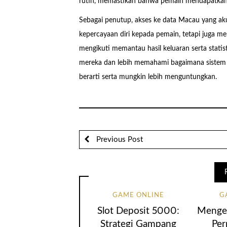
rutin, memastikan bahwa pemain mendapatkan i
Sebagai penutup, akses ke data Macau yang ak
kepercayaan diri kepada pemain, tetapi juga 
mengikuti memantau hasil keluaran serta statis
mereka dan lebih memahami bagaimana sistem u
berarti serta mungkin lebih menguntungkan.
Previous Post
GAME ONLINE
G
Slot Deposit 5000:
Mengen
Strategi Gampang
Per