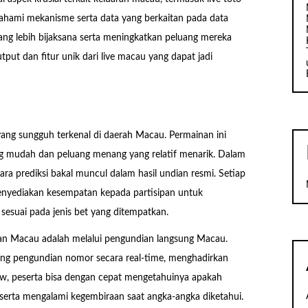
ami mekanisme serta data yang berkaitan pada data
ng lebih bijaksana serta meningkatkan peluang mereka
utput dan fitur unik dari live macau yang dapat jadi
yang sungguh terkenal di daerah Macau. Permainan ini
g mudah dan peluang menang yang relatif menarik. Dalam
ra prediksi bakal muncul dalam hasil undian resmi. Setiap
menyediakan kesempatan kepada partisipan untuk
suai pada jenis bet yang ditempatkan.
han Macau adalah melalui pengundian langsung Macau.
ung pengundian nomor secara real-time, menghadirkan
aw, peserta bisa dengan cepat mengetahuinya apakah
 serta mengalami kegembiraan saat angka-angka diketahui.