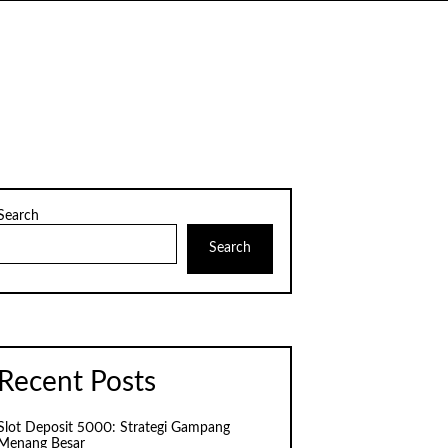
Search
Search
Recent Posts
Slot Deposit 5000: Strategi Gampang
Menang Besar