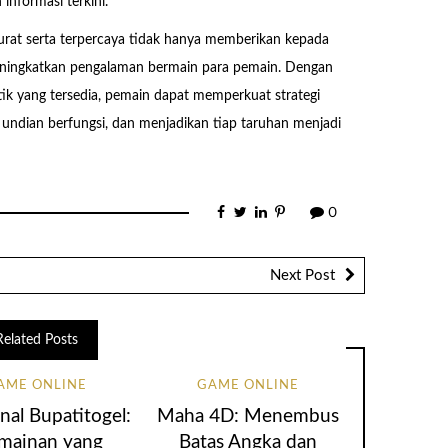
nformasi terkini.
urat serta terpercaya tidak hanya memberikan kepada
meningkatkan pengalaman bermain para pemain. Dengan
tik yang tersedia, pemain dapat memperkuat strategi
ndian berfungsi, dan menjadikan tiap taruhan menjadi
0
Next Post
Related Posts
AME ONLINE
GAME ONLINE
al Bupatitogel:
Maha 4D: Menembus
mainan yang
Batas Angka dan