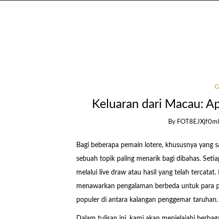
G
Keluaran dari Macau: A
By
FOT8EJXjf0m
Bagi beberapa pemain lotere, khususnya yang s
sebuah topik paling menarik bagi dibahas. Seti
melalui live draw atau hasil yang telah tercata
menawarkan pengalaman berbeda untuk para pem
populer di antara kalangan penggemar taruhan.
Dalam tulisan ini, kami akan menjelajahi berbaga