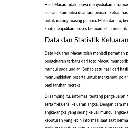
Hasil Macao tidak hanya menyediakan informas
suasana kompetisi di antara pemain. Setiap h
untuk masing-masing pemain. Maka dari itu, ke
kuat, menjadikan proses bermain lebih menari
Data dan Statistik Keluar
Data keluaran Macau telah menjadi perhatian pe
pengeluaran terbaru dari toto Macau memberik
muncul pada undian. Setiap satu hasil dari hasi
memungkinkan peserta untuk mengamati pola
bagi taruhan mereka.
Di samping itu, informasi tentang pengeluar
serta frekuensi keluaran angka. Dengan cara 
angka-angka yang sering keluar muncul angka-
keputusan yang lebih informasi saat saat bermai