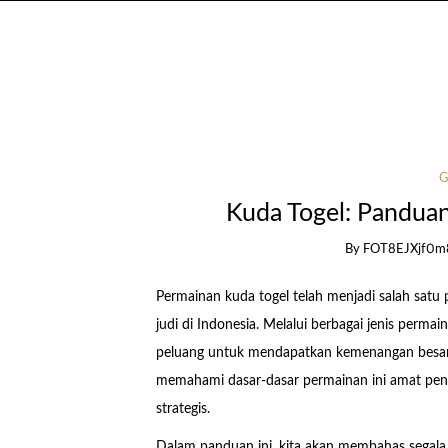
G
Kuda Togel: Pandua
By
FOT8EJXjf0m
Permainan kuda togel telah menjadi salah satu 
judi di Indonesia. Melalui berbagai jenis per
peluang untuk mendapatkan kemenangan besar.
memahami dasar-dasar permainan ini amat pen
strategis.
Dalam panduan ini, kita akan membahas segala h