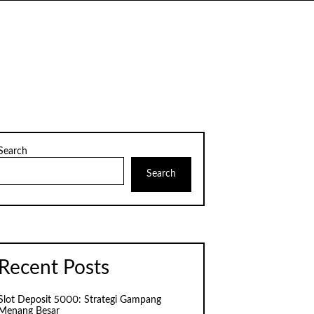
Search
Search
Recent Posts
Slot Deposit 5000: Strategi Gampang
Menang Besar