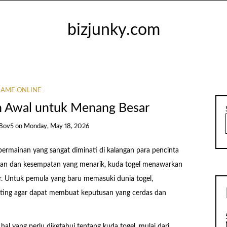
bizjunky.com
AME ONLINE
n Awal untuk Menang Besar
8ov5
on
Monday, May 18, 2026
permainan yang sangat diminati di kalangan para pencinta
mainan dan kesempatan yang menarik, kuda togel menawarkan
 Untuk pemula yang baru memasuki dunia togel,
ting agar dapat membuat keputusan yang cerdas dan
al yang perlu diketahui tentang kuda togel, mulai dari