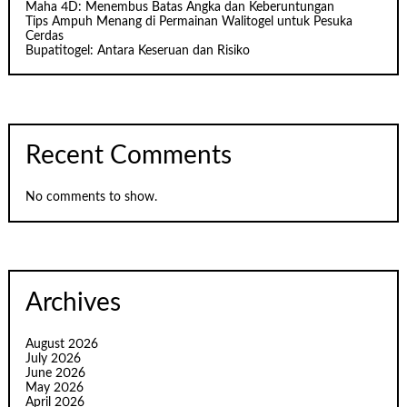
Maha 4D: Menembus Batas Angka dan Keberuntungan
Tips Ampuh Menang di Permainan Walitogel untuk Pesuka
Cerdas
Bupatitogel: Antara Keseruan dan Risiko
Recent Comments
No comments to show.
Archives
August 2026
July 2026
June 2026
May 2026
April 2026