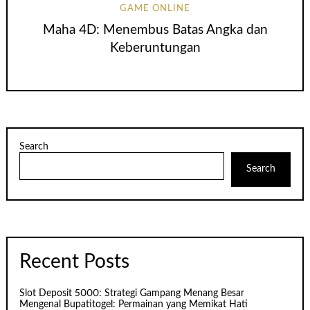
GAME ONLINE
Maha 4D: Menembus Batas Angka dan
Keberuntungan
Search
Search
Recent Posts
Slot Deposit 5000: Strategi Gampang Menang Besar
Mengenal Bupatitogel: Permainan yang Memikat Hati