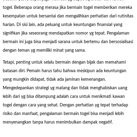
togel. Beberapa orang merasa jika bermain togel memberikan mereka
kesempatan untuk bersantai dan mengalihkan perhatian dari rutinitas
harian. Di sisi lain, ada peluang untuk keuntungan finansial yang
signifikan jika seseorang mendapatkan nomor yg tepat. Pengalaman
bermain ini juga bisa menjadi sarana untuk bertemu dan bersosialisasi
dengan teman yg memiliki minat yang sama.
Tetapi, penting untuk selalu bermain dengan bijak dan memahami
batasan diri. Pemain harus tahu bahwa meskipun ada keuntungan
yang mungkin didapat, tidak ada jaminan kemenangan.
Mengedepankan strategi yg matang dan tidak menghabiskan uang
lebih dari yg bisa ditampung adalah cara untuk menikmati kawan
togel dengan cara yang sehat. Dengan perhatian yg tepat terhadap
risiko dan manfaat, pengalaman bermain togel bisa menjadi lebih
menyenangkan tanpa harus menimbulkan dampak negatif.