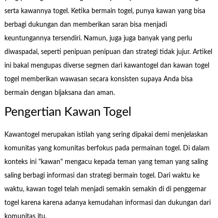
serta kawannya togel. Ketika bermain togel, punya kawan yang bisa
berbagi dukungan dan memberikan saran bisa menjadi
keuntungannya tersendiri. Namun, juga juga banyak yang perlu
diwaspadai, seperti penipuan penipuan dan strategi tidak jujur. Artikel
ini bakal mengupas diverse segmen dari kawantogel dan kawan togel
togel memberikan wawasan secara konsisten supaya Anda bisa
bermain dengan bijaksana dan aman.
Pengertian Kawan Togel
Kawantogel merupakan istilah yang sering dipakai demi menjelaskan
komunitas yang komunitas berfokus pada permainan togel. Di dalam
konteks ini "kawan" mengacu kepada teman yang teman yang saling
saling berbagi informasi dan strategi bermain togel. Dari waktu ke
waktu, kawan togel telah menjadi semakin semakin di di penggemar
togel karena karena adanya kemudahan informasi dan dukungan dari
komunitas itu.