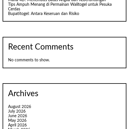
Tips Ampuh Menang di Permainan Walitogel untuk Pesuka
Cerdas
Bupatitogel: Antara Keseruan dan Risiko
Recent Comments
No comments to show.
Archives
August 2026
July 2026
June 2026
May 2026
April 2026