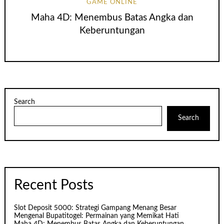
GAME ONLINE
Maha 4D: Menembus Batas Angka dan
Keberuntungan
Search
Search
Recent Posts
Slot Deposit 5000: Strategi Gampang Menang Besar
Mengenal Bupatitogel: Permainan yang Memikat Hati
Maha 4D: Menembus Batas Angka dan Keberuntungan