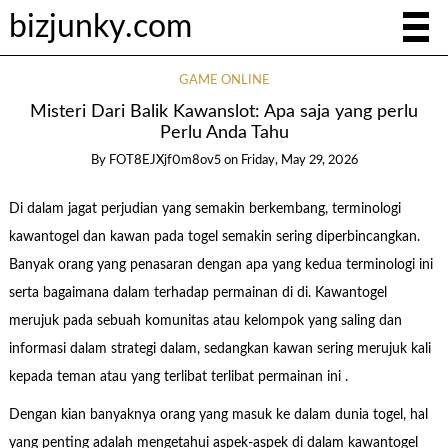
bizjunky.com
GAME ONLINE
Misteri Dari Balik Kawanslot: Apa saja yang perlu
Perlu Anda Tahu
By
FOT8EJXjf0m8ov5
on
Friday, May 29, 2026
Di dalam jagat perjudian yang semakin berkembang, terminologi
kawantogel dan kawan pada togel semakin sering diperbincangkan.
Banyak orang yang penasaran dengan apa yang kedua terminologi ini
serta bagaimana dalam terhadap permainan di di. Kawantogel
merujuk pada sebuah komunitas atau kelompok yang saling dan
informasi dalam strategi dalam, sedangkan kawan sering merujuk kali
kepada teman atau yang terlibat terlibat permainan ini .
Dengan kian banyaknya orang yang masuk ke dalam dunia togel, hal
yang penting adalah mengetahui aspek-aspek di dalam kawantogel