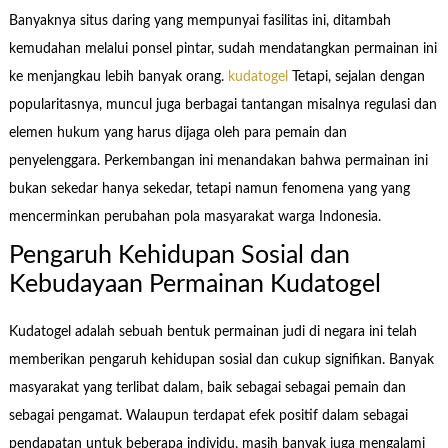
Banyaknya situs daring yang mempunyai fasilitas ini, ditambah
kemudahan melalui ponsel pintar, sudah mendatangkan permainan ini
ke menjangkau lebih banyak orang.
kudatogel
Tetapi, sejalan dengan
popularitasnya, muncul juga berbagai tantangan misalnya regulasi dan
elemen hukum yang harus dijaga oleh para pemain dan
penyelenggara. Perkembangan ini menandakan bahwa permainan ini
bukan sekedar hanya sekedar, tetapi namun fenomena yang yang
mencerminkan perubahan pola masyarakat warga Indonesia.
Pengaruh Kehidupan Sosial dan
Kebudayaan Permainan Kudatogel
Kudatogel adalah sebuah bentuk permainan judi di negara ini telah
memberikan pengaruh kehidupan sosial dan cukup signifikan. Banyak
masyarakat yang terlibat dalam, baik sebagai sebagai pemain dan
sebagai pengamat. Walaupun terdapat efek positif dalam sebagai
pendapatan untuk beberapa individu, masih banyak juga mengalami