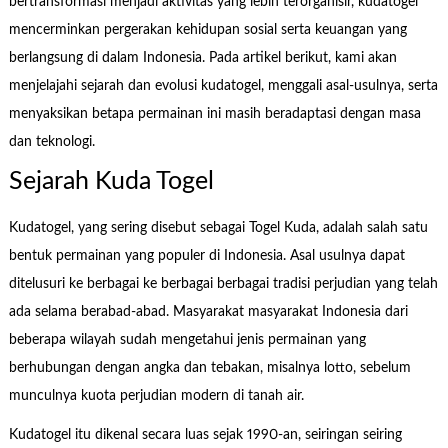
bertransformasi menjadi aktivitas yang lebih terorganisir, kudatogel
mencerminkan pergerakan kehidupan sosial serta keuangan yang
berlangsung di dalam Indonesia. Pada artikel berikut, kami akan
menjelajahi sejarah dan evolusi kudatogel, menggali asal-usulnya, serta
menyaksikan betapa permainan ini masih beradaptasi dengan masa
dan teknologi.
Sejarah Kuda Togel
Kudatogel, yang sering disebut sebagai Togel Kuda, adalah salah satu
bentuk permainan yang populer di Indonesia. Asal usulnya dapat
ditelusuri ke berbagai ke berbagai berbagai tradisi perjudian yang telah
ada selama berabad-abad. Masyarakat masyarakat Indonesia dari
beberapa wilayah sudah mengetahui jenis permainan yang
berhubungan dengan angka dan tebakan, misalnya lotto, sebelum
munculnya kuota perjudian modern di tanah air.
Kudatogel itu dikenal secara luas sejak 1990-an, seiringan seiring