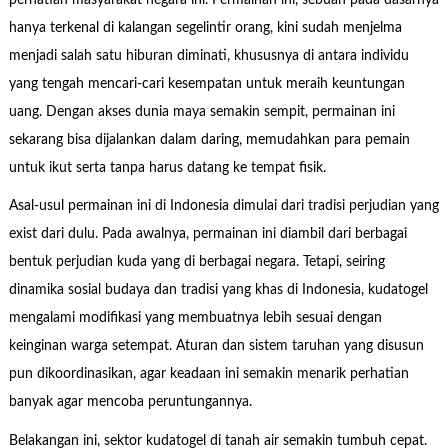
hanya terkenal di kalangan segelintir orang, kini sudah menjelma
menjadi salah satu hiburan diminati, khususnya di antara individu
yang tengah mencari-cari kesempatan untuk meraih keuntungan
uang. Dengan akses dunia maya semakin sempit, permainan ini
sekarang bisa dijalankan dalam daring, memudahkan para pemain
untuk ikut serta tanpa harus datang ke tempat fisik.
Asal-usul permainan ini di Indonesia dimulai dari tradisi perjudian yang
exist dari dulu. Pada awalnya, permainan ini diambil dari berbagai
bentuk perjudian kuda yang di berbagai negara. Tetapi, seiring
dinamika sosial budaya dan tradisi yang khas di Indonesia, kudatogel
mengalami modifikasi yang membuatnya lebih sesuai dengan
keinginan warga setempat. Aturan dan sistem taruhan yang disusun
pun dikoordinasikan, agar keadaan ini semakin menarik perhatian
banyak agar mencoba peruntungannya.
Belakangan ini, sektor kudatogel di tanah air semakin tumbuh cepat.