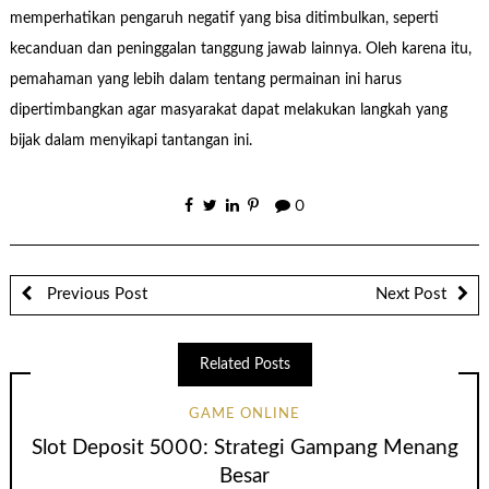
memperhatikan pengaruh negatif yang bisa ditimbulkan, seperti
kecanduan dan peninggalan tanggung jawab lainnya. Oleh karena itu,
pemahaman yang lebih dalam tentang permainan ini harus
dipertimbangkan agar masyarakat dapat melakukan langkah yang
bijak dalam menyikapi tantangan ini.
0
Previous Post
Next Post
Related Posts
GAME ONLINE
Slot Deposit 5000: Strategi Gampang Menang
Besar