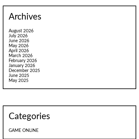
Archives
August 2026
July 2026
June 2026
May 2026
April 2026
March 2026
February 2026
January 2026
December 2025
June 2025
May 2025
Categories
GAME ONLINE