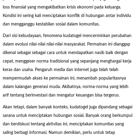
loss finansial yang mengakibatkan krisis ekonomi pada keluarga.
Kondisi ini sering kali menciptakan konflik di hubungan antar individu
dan mengganggu kestabilan sosial dalam komunitas.
Dari sisi kebudayaan, fenomena kudatogel mencerminkan perubahan
dalam evolusi nilai-nilai nilai-nilai masyarakat. Permainan ini dianggap
dikenal sebagai sebagai cara untuk mendapatkan nasib baik dengan
cepat, menggeser norma tradisional yang sepanjang menghargai kerja
keras dan usaha. Pengaruh media dan internet juga telah telah
mempermudah akses ke permainan ini, menambah popularitasnya
dalam kalangan generasi muda. Akibatnya, norma-norma yang lebih
arif tentang berinvestasi dan mengatur keuangan bisa tergerus.
Akan tetapi, dalam banyak konteks, kudatogel juga dipandang sebagai
sarana untuk menciptakan hubungan sosial. Banyak orang berkumpul
dan berdiskusi tentang aktivitas ini, menciptakan komunitas yang
saling berbagi informasi. Namun demikian, perlu untuk tetap