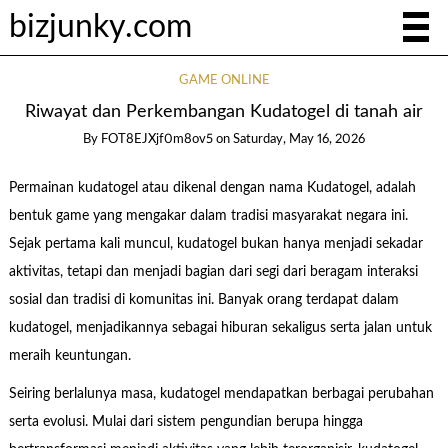
bizjunky.com
GAME ONLINE
Riwayat dan Perkembangan Kudatogel di tanah air
By
FOT8EJXjf0m8ov5
on
Saturday, May 16, 2026
Permainan kudatogel atau dikenal dengan nama Kudatogel, adalah
bentuk game yang mengakar dalam tradisi masyarakat negara ini.
Sejak pertama kali muncul, kudatogel bukan hanya menjadi sekadar
aktivitas, tetapi dan menjadi bagian dari segi dari beragam interaksi
sosial dan tradisi di komunitas ini. Banyak orang terdapat dalam
kudatogel, menjadikannya sebagai hiburan sekaligus serta jalan untuk
meraih keuntungan.
Seiring berlalunya masa, kudatogel mendapatkan berbagai perubahan
serta evolusi. Mulai dari sistem pengundian berupa hingga