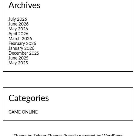
Archives
July 2026
June 2026
May 2026
April 2026
March 2026
February 2026
January 2026
December 2025
June 2025
May 2025
Categories
GAME ONLINE