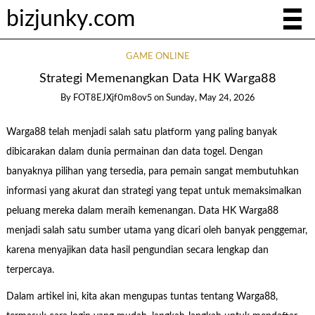
bizjunky.com
GAME ONLINE
Strategi Memenangkan Data HK Warga88
By
FOT8EJXjf0m8ov5
on
Sunday, May 24, 2026
Warga88 telah menjadi salah satu platform yang paling banyak
dibicarakan dalam dunia permainan dan data togel. Dengan
banyaknya pilihan yang tersedia, para pemain sangat membutuhkan
informasi yang akurat dan strategi yang tepat untuk memaksimalkan
peluang mereka dalam meraih kemenangan. Data HK Warga88
menjadi salah satu sumber utama yang dicari oleh banyak penggemar,
karena menyajikan data hasil pengundian secara lengkap dan
terpercaya.
Dalam artikel ini, kita akan mengupas tuntas tentang Warga88,