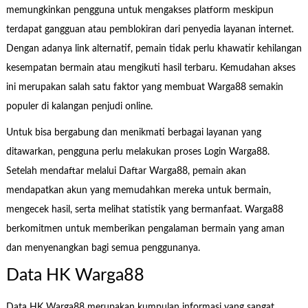
memungkinkan pengguna untuk mengakses platform meskipun
terdapat gangguan atau pemblokiran dari penyedia layanan internet.
Dengan adanya link alternatif, pemain tidak perlu khawatir kehilangan
kesempatan bermain atau mengikuti hasil terbaru. Kemudahan akses
ini merupakan salah satu faktor yang membuat Warga88 semakin
populer di kalangan penjudi online.
Untuk bisa bergabung dan menikmati berbagai layanan yang
ditawarkan, pengguna perlu melakukan proses Login Warga88.
Setelah mendaftar melalui Daftar Warga88, pemain akan
mendapatkan akun yang memudahkan mereka untuk bermain,
mengecek hasil, serta melihat statistik yang bermanfaat. Warga88
berkomitmen untuk memberikan pengalaman bermain yang aman
dan menyenangkan bagi semua penggunanya.
Data HK Warga88
Data HK Warga88 merupakan kumpulan informasi yang sangat