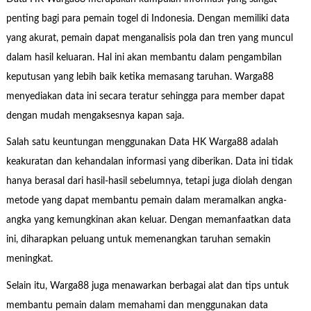
penting bagi para pemain togel di Indonesia. Dengan memiliki data
yang akurat, pemain dapat menganalisis pola dan tren yang muncul
dalam hasil keluaran. Hal ini akan membantu dalam pengambilan
keputusan yang lebih baik ketika memasang taruhan. Warga88
menyediakan data ini secara teratur sehingga para member dapat
dengan mudah mengaksesnya kapan saja.
Salah satu keuntungan menggunakan Data HK Warga88 adalah
keakuratan dan kehandalan informasi yang diberikan. Data ini tidak
hanya berasal dari hasil-hasil sebelumnya, tetapi juga diolah dengan
metode yang dapat membantu pemain dalam meramalkan angka-
angka yang kemungkinan akan keluar. Dengan memanfaatkan data
ini, diharapkan peluang untuk memenangkan taruhan semakin
meningkat.
Selain itu, Warga88 juga menawarkan berbagai alat dan tips untuk
membantu pemain dalam memahami dan menggunakan data