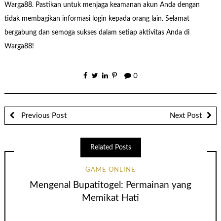
Warga88. Pastikan untuk menjaga keamanan akun Anda dengan
tidak membagikan informasi login kepada orang lain. Selamat
bergabung dan semoga sukses dalam setiap aktivitas Anda di
Warga88!
0
Previous Post
Next Post
Related Posts
GAME ONLINE
Mengenal Bupatitogel: Permainan yang
Memikat Hati