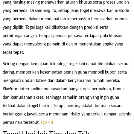
yang masing-masing menawarkan aturan khusus serta proses undian
yang berbeda. Di samping itu, setiap jenis togel menawarkan metode
yang berbeda dalam mendapatkan keberhasilan berdasarkan nomor
yang dipilih. Togel juga kali dikaitkan dengan prediksi serta
perhitungan angka, tempat pemain percaya terdapat pola khusus
yang dapat menyokong pemain di dalam menentukan angka yang
tepat tepat.
Seiring dengan kemajuan teknologi, togel kini dapat dimainkan secara
daring, memberikan kesempatan pemain guna membeli kupon serta
mengikuti undian lotere dari dalam kenyamanan rumah mereka.
Platform lotere online menawarkan banyak opsi permainan, bonus,
dan kemudahan akses, sehingga semakin orang yang ingin guna
terlibat dalam togel hari ini. Tetapi, penting adalah bermain secara
bertanggung jawab serta memahami risiko yang terkait dengan sejenis
permainan tersebut.
sgp 4d