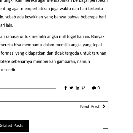
 memungkinkan mereka agar mendapatkan berbagai perspektif
enting agar memperhatikan juga waktu dan hari tertentu
ain, sebab ada keyakinan yang bahwa bahwa beberapa hari
ri lain.
an rahasia untuk memilih angka null togel hari ini. Banyak
 mereka bisa membantu dalam memilih angka yang tepat.
nformasi yang didapatkan dan tidak tergoda untuk taruhan
n lotere sebenarnya memberikan gambaran, namun
u sendiri.
0
Next Post
Related Posts