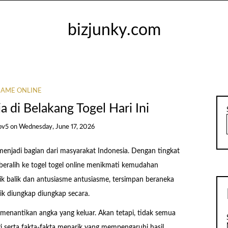
bizjunky.com
AME ONLINE
a di Belakang Togel Hari Ini
ov5
on
Wednesday, June 17, 2026
enjadi bagian dari masyarakat Indonesia. Dengan tingkat
 beralih ke togel togel online menikmati kemudahan
lik balik dan antusiasme antusiasme, tersimpan beraneka
rik diungkap diungkap secara.
lu menantikan angka yang keluar. Akan tetapi, tidak semua
 serta fakta-fakta menarik yang mempengaruhi hasil