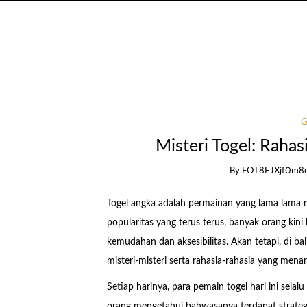
G
Misteri Togel: Rahasi
By
FOT8EJXjf0m8
Togel angka adalah permainan yang lama lama m
popularitas yang terus terus, banyak orang kini
kemudahan dan aksesibilitas. Akan tetapi, di ba
misteri-misteri serta rahasia-rahasia yang mena
Setiap harinya, para pemain togel hari ini sela
orang mengetahui bahwasanya terdapat strategi