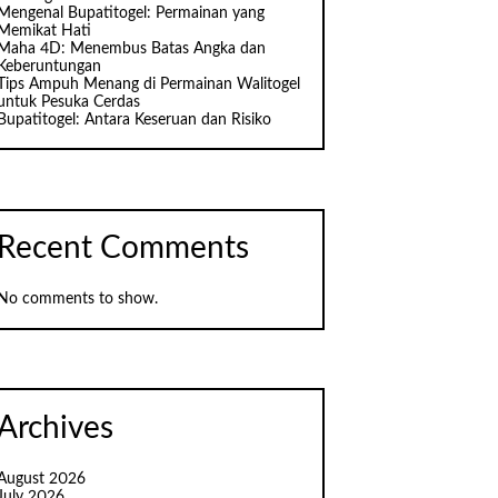
Mengenal Bupatitogel: Permainan yang
Memikat Hati
Maha 4D: Menembus Batas Angka dan
Keberuntungan
Tips Ampuh Menang di Permainan Walitogel
untuk Pesuka Cerdas
Bupatitogel: Antara Keseruan dan Risiko
Recent Comments
No comments to show.
Archives
August 2026
July 2026