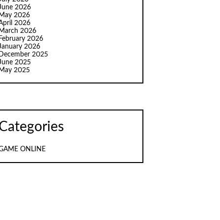
June 2026
May 2026
April 2026
March 2026
February 2026
January 2026
December 2025
June 2025
May 2025
Categories
GAME ONLINE