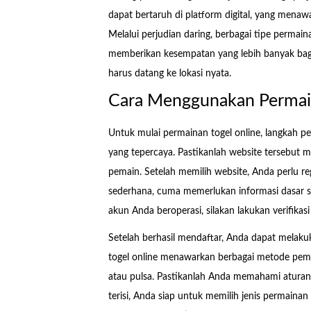
dapat bertaruh di platform digital, yang menaw
Melalui perjudian daring, berbagai tipe permai
memberikan kesempatan yang lebih banyak bag
harus datang ke lokasi nyata.
Cara Menggunakan Permain
Untuk mulai permainan togel online, langkah p
yang tepercaya. Pastikanlah website tersebut m
pemain. Setelah memilih website, Anda perlu re
sederhana, cuma memerlukan informasi dasar s
akun Anda beroperasi, silakan lakukan verifikasi 
Setelah berhasil mendaftar, Anda dapat melaku
togel online menawarkan berbagai metode pembay
atau pulsa. Pastikanlah Anda memahami aturan
terisi, Anda siap untuk memilih jenis permainan