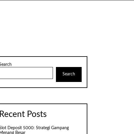
Search
Search
Recent Posts
Slot Deposit 5000: Strategi Gampang
Menang Besar