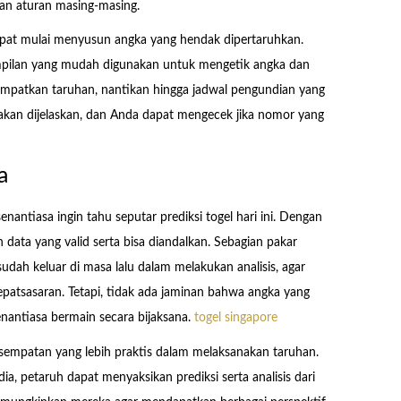
gan aturan masing-masing.
pat mulai menyusun angka yang hendak dipertaruhkan.
mpilan yang mudah digunakan untuk mengetik angka dan
empatkan taruhan, nantikan hingga jadwal pengundian yang
i akan dijelaskan, dan Anda dapat mengecek jika nomor yang
a
antiasa ingin tahu seputar prediksi togel hari ini. Dengan
 data yang valid serta bisa diandalkan. Sebagian pakar
sudah keluar di masa lalu dalam melakukan analisis, agar
tepatsasaran. Tetapi, tidak ada jaminan bahwa angka yang
enantiasa bermain secara bijaksana.
togel singapore
esempatan yang lebih praktis dalam melaksanakan taruhan.
a, petaruh dapat menyaksikan prediksi serta analisis dari