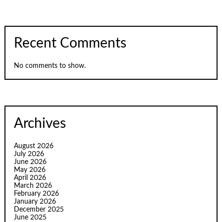
Recent Comments
No comments to show.
Archives
August 2026
July 2026
June 2026
May 2026
April 2026
March 2026
February 2026
January 2026
December 2025
June 2025