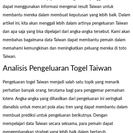
dapat menggunakan informasi mengenai result Taiwan untuk
membantu mereka dalam membuat keputusan yang lebih baik. Dalam
artikel ini, kita akan menggali lebih dalam artinya pengeluaran Taiwan
dan apa saja yang bisa dipelajari dari angka-angka tersebut. Kami akan
membahas bagaimana data Taiwan dapat membantu pemain dalam
memahami kemungkinan dan meningkatkan peluang mereka di toto
Taiwan.
Analisis Pengeluaran Togel Taiwan
Pengeluaran togel Taiwan menjadi salah satu topik yang menarik
perhatian banyak orang, terutama bagi para penggemar permainan
lotere. Angka-angka yang dihasilkan dari pengeluaran ini seringkali
dianalisis untuk mencari pola atau tren yang dapat membantu dalam
membuat prediksi untuk pengeluaran berikutnya. Dengan
mempelajari data Taiwan secara seksama, para pemain dapat
mengembangkan strategi yang lebih baik dalam bertaruh.